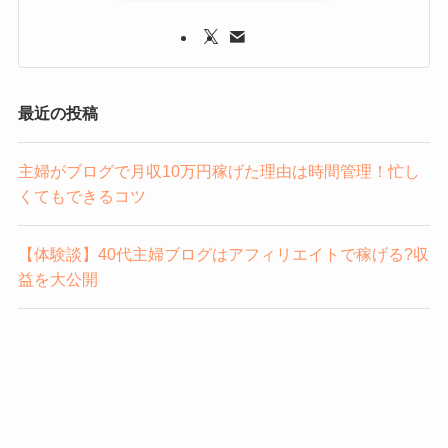
最近の投稿
主婦がブログで月収10万円稼げた理由は時間管理！忙し
くてもできるコツ
【体験談】40代主婦ブログはアフィリエイトで稼げる?収
益を大公開
【実体験】ブログの広告収入でいくら稼げる?目安や仕組
みを解説
【初心者】サーチコンソールで「このプロパティへのア
クセス権がありません」の対処法