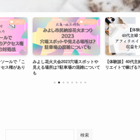
イベント
ブログ
よし花火大会2023穴場スポットや
【体験談】40代主婦ブログはアフィ
える場所は?駐車場の混雑について
リエイトで稼げる?収益を大公開
も
検索